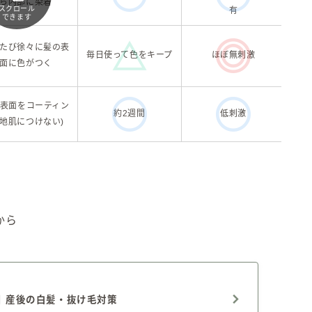
ら内部に染着
スクロール
有
できます
手
たび徐々に髪の表
毎日使って色をキープ
ほぼ無刺激
面に色がつく
表面をコーティン
約2週間
低刺激
(地肌につけない)
から
｜産後の白髪・抜け毛対策