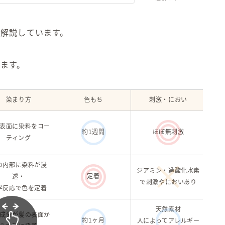
底解説しています。
ります。
染まり方
色もち
刺激・におい
手
表面に染料をコー
約1週間
ほぼ無刺激
ティング
の内部に染料が浸
ジアミン・過酸化水素
頭皮
定着
透・
で刺激やにおいあり
学反応で色を定着
天然素材
成分が髪の表面か
約1ヶ月
人によってアレルギー